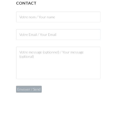
CONTACT
 des frais de port et assurance).
the CMB, simplified payment, cal
insurance).
n sur devis uniquement.
Particular artwork: delivery
situation personnalisée, voir
Custom simulation: specific 
ociaux ou à un correspondant).
Share the work details (on social 
FOOTNOTE :
- Direct access to the biography.
- Newsletter subscription.
- Invitation to professionals.
- News and events.
- Contact form.
- Practical information.
- Twitter and Facebook links.