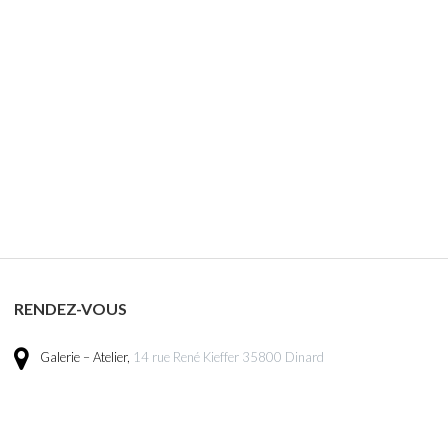
ster to keep your selection available
if you want to forward it to a contact
imulation / Example simulation
ds.
earch. For a new search, press the
to view a work.
The work details
g tool as well as an information box.
RENDEZ-VOUS
n the image to go back to the work
Galerie – Atelier,
14 rue René Kieffer 35800 Dinard
(Reminder: you need to first register
t to your contacts).
saction with the Citélis services of