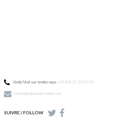
culation of the shipping costs and
 cost on request only.
terms will apply.
networks or with a contact).
Visite/Visit sur rendez-vous
+33 (0)6 07 39 05 99
contact@alexandre-motte.com
SUIVRE / FOLLOW