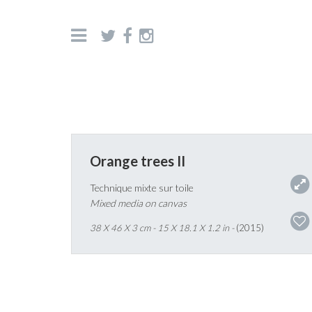
accueil
Orange trees II
Technique mixte sur toile
Mixed media on canvas
38 X 46 X 3 cm - 15 X 18.1 X 1.2 in -
(2015)