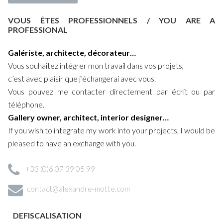
Click on a thumbnail image to view a work.
The work details include
VOUS ÊTES PROFESSIONNELS / YOU ARE A
an enlargement and a scaling tool as well as an information box. .
PROFESSIONAL
Full screen mode (click on the image to go back to the work
details).
Galériste, architecte, décorateur…
Vous souhaitez intégrer mon travail dans vos projets,
Add work to your selection (Reminder: you need to first register
c’est avec plaisir que j’échangerai avec vous.
to save your selection or forward it to your contacts).
Vous pouvez me contacter directement par écrit ou par
Buy the work (secured transaction with the Citélis services of
téléphone.
the CMB, simplified payment, calculation of the shipping costs and
Gallery owner, architect, interior designer…
insurance).
If you wish to integrate my work into your projects, I would be
Particular artwork: delivery cost on request only.
pleased to have an exchange with you.
Custom simulation: specific terms will apply.
+33 (0)6 07 39 05 99
contact@alexandre-motte.com
Share the work details (on social networks or with a contact).
DEFISCALISATION