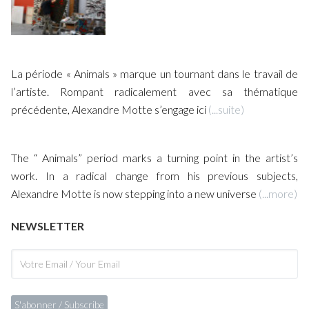
TOP LEFT OF THE PAGE
The general menu opens on the biography and the galleries.
Exemple simulation / Example simulation
« Paintings »
Painted works
« La FabriK »
Others mediums
La période « Animals » marque un tournant dans le travail de
« Works on paper »
A selection of works on paper
l’artiste. Rompant radicalement avec sa thématique
précédente, Alexandre Motte s’engage ici
(...suite)
TOP RIGHT OF THE PAGE
Your cart.
The “ Animals” period marks a turning point in the artist’s
Your selection. Please register to keep your selection available for
work. In a radical change from his previous subjects,
a further visit to the site or if you want to forward it to a contact via
Alexandre Motte is now stepping into a new universe
(...more)
email.
Find a content using keywords.
NEWSLETTER
VIEWING THE WORKS :
Filters
help you optimize your search. For a new search, press the
RESET button.